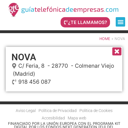
¿TE LLAMAMOS?
HOME
»
NOVA
NOVA
C/ Feria, 8
- 28770 -
Colmenar Viejo
(Madrid)
918 456 087
Aviso Legal
Política de Privacidad
Política de Cookies
Accesibilidad
Mapa web
FINANCIADO POR LA UNIÓN EUROPEA CON EL PROGRAMA KIT
DIGITAL POR LOS FONDOS NEXT GENERATION (EU) DEL