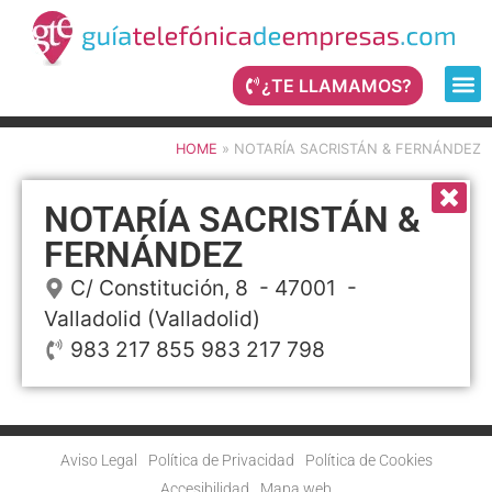
¿TE LLAMAMOS?
HOME
»
NOTARÍA SACRISTÁN & FERNÁNDEZ
NOTARÍA SACRISTÁN &
FERNÁNDEZ
C/ Constitución, 8
- 47001 -
Valladolid
(Valladolid)
983 217 855 983 217 798
Aviso Legal
Política de Privacidad
Política de Cookies
Accesibilidad
Mapa web