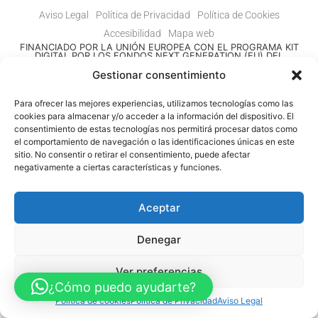
Aviso Legal
Política de Privacidad
Política de Cookies
Accesibilidad
Mapa web
FINANCIADO POR LA UNIÓN EUROPEA CON EL PROGRAMA KIT
DIGITAL POR LOS FONDOS NEXT GENERATION (EU) DEL
MECANISMO DE RECUPERACIÓN Y RESILENCIA
Gestionar consentimiento
© Guia Telefónica de Empresas – Todos los derechos reservados.
Para ofrecer las mejores experiencias, utilizamos tecnologías como las
cookies para almacenar y/o acceder a la información del dispositivo. El
consentimiento de estas tecnologías nos permitirá procesar datos como
el comportamiento de navegación o las identificaciones únicas en este
sitio. No consentir o retirar el consentimiento, puede afectar
negativamente a ciertas características y funciones.
Aceptar
Denegar
Ver preferencias
¿Cómo puedo ayudarte?
Política de cookies
Política de Privacidad
Aviso Legal