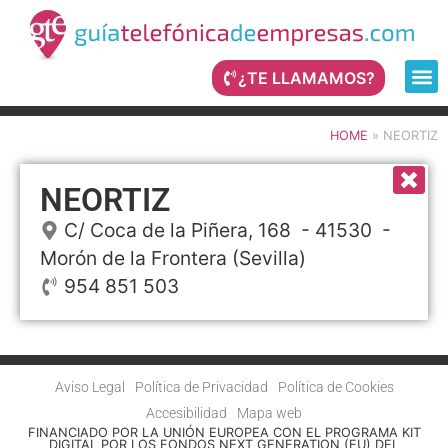
¿TE LLAMAMOS?
HOME
»
NEORTIZ
NEORTIZ
C/ Coca de la Piñera, 168
- 41530 -
Morón de la Frontera
(Sevilla)
954 851 503
Aviso Legal
Política de Privacidad
Política de Cookies
Accesibilidad
Mapa web
FINANCIADO POR LA UNIÓN EUROPEA CON EL PROGRAMA KIT
DIGITAL POR LOS FONDOS NEXT GENERATION (EU) DEL