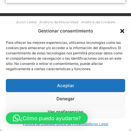
Aviso Legal
Política de Privacidad
Política de Cookies
Accesibilidad
Mapa web
Gestionar consentimiento
FINANCIADO POR LA UNIÓN EUROPEA CON EL PROGRAMA KIT
DIGITAL POR LOS FONDOS NEXT GENERATION (EU) DEL
Para ofrecer las mejores experiencias, utilizamos tecnologías como las
MECANISMO DE RECUPERACIÓN Y RESILENCIA
cookies para almacenar y/o acceder a la información del dispositivo. El
consentimiento de estas tecnologías nos permitirá procesar datos como
© Guia Telefónica de Empresas – Todos los derechos reservados.
el comportamiento de navegación o las identificaciones únicas en este
sitio. No consentir o retirar el consentimiento, puede afectar
negativamente a ciertas características y funciones.
Aceptar
Denegar
Ver preferencias
¿Cómo puedo ayudarte?
Política de cookies
Política de Privacidad
Aviso Legal