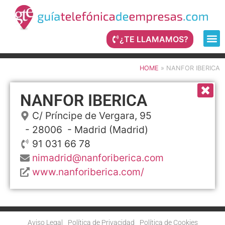
¿TE LLAMAMOS?
HOME
»
NANFOR IBERICA
NANFOR IBERICA
C/ Príncipe de Vergara, 95
- 28006 -
Madrid
(Madrid)
91 031 66 78
nimadrid@nanforiberica.com
www.nanforiberica.com/
Aviso Legal
Política de Privacidad
Política de Cookies