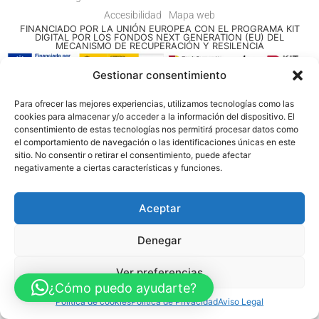
Accesibilidad
Mapa web
FINANCIADO POR LA UNIÓN EUROPEA CON EL PROGRAMA KIT
DIGITAL POR LOS FONDOS NEXT GENERATION (EU) DEL
MECANISMO DE RECUPERACIÓN Y RESILENCIA
Gestionar consentimiento
© Guia Telefónica de Empresas – Todos los derechos reservados.
Para ofrecer las mejores experiencias, utilizamos tecnologías como las
cookies para almacenar y/o acceder a la información del dispositivo. El
consentimiento de estas tecnologías nos permitirá procesar datos como
el comportamiento de navegación o las identificaciones únicas en este
sitio. No consentir o retirar el consentimiento, puede afectar
negativamente a ciertas características y funciones.
Aceptar
Denegar
Ver preferencias
¿Cómo puedo ayudarte?
Política de cookies
Política de Privacidad
Aviso Legal