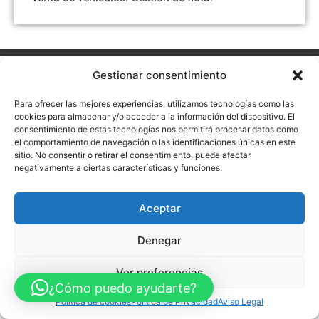
Aviso Legal
Política de Privacidad
Política de Cookies
Gestionar consentimiento
Accesibilidad
Mapa web
Para ofrecer las mejores experiencias, utilizamos tecnologías como las
FINANCIADO POR LA UNIÓN EUROPEA CON EL PROGRAMA KIT
DIGITAL POR LOS FONDOS NEXT GENERATION (EU) DEL
cookies para almacenar y/o acceder a la información del dispositivo. El
MECANISMO DE RECUPERACIÓN Y RESILENCIA
consentimiento de estas tecnologías nos permitirá procesar datos como
el comportamiento de navegación o las identificaciones únicas en este
© Guia Telefónica de Empresas – Todos los derechos reservados.
sitio. No consentir o retirar el consentimiento, puede afectar
negativamente a ciertas características y funciones.
Aceptar
Denegar
Ver preferencias
¿Cómo puedo ayudarte?
Política de cookies
Política de Privacidad
Aviso Legal