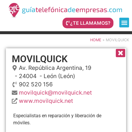
¿TE LLAMAMOS?
HOME
»
MOVILQUICK
MOVILQUICK
Av. República Argentina, 19
- 24004 -
León
(León)
902 520 156
movilquick@movilquick.net
www.movilquick.net
Especialistas en reparación y liberación de
móviles.