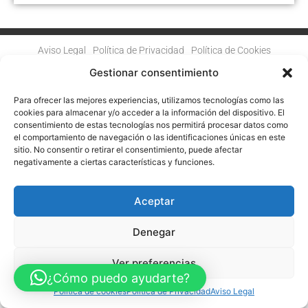
Aviso Legal
Política de Privacidad
Política de Cookies
Accesibilidad
Mapa web
Gestionar consentimiento
FINANCIADO POR LA UNIÓN EUROPEA CON EL PROGRAMA KIT
DIGITAL POR LOS FONDOS NEXT GENERATION (EU) DEL
MECANISMO DE RECUPERACIÓN Y RESILENCIA
Para ofrecer las mejores experiencias, utilizamos tecnologías como las
cookies para almacenar y/o acceder a la información del dispositivo. El
consentimiento de estas tecnologías nos permitirá procesar datos como
© Guia Telefónica de Empresas – Todos los derechos reservados.
el comportamiento de navegación o las identificaciones únicas en este
sitio. No consentir o retirar el consentimiento, puede afectar
negativamente a ciertas características y funciones.
Aceptar
Denegar
Ver preferencias
¿Cómo puedo ayudarte?
Política de cookies
Política de Privacidad
Aviso Legal