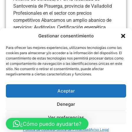
Santovenia de Pisuerga, provincia de Valladolid
Profesionales en el sector con precios
competitivos Abarcamos un amplio abanico de
servicios: Auditorías, Certificación energética,
Instalaciones y mantenimiento eléctrico,
Gestionar consentimiento
Domótica, automatismos, iluminación Led,
Para ofrecer las mejores experiencias, utilizamos tecnologías como las
Fachadas, aire acondicionado... Visite nuestra web
cookies para almacenar y/o acceder a la información del dispositivo. El
para ver todos nuestros servicios y algunos
consentimiento de estas tecnologías nos permitirá procesar datos como
trabajos para conocernos mejor Le Esperamos!!
el comportamiento de navegación o las identificaciones únicas en este
sitio. No consentir o retirar el consentimiento, puede afectar
negativamente a ciertas características y funciones.
Aceptar
Aviso Legal
Política de Privacidad
Política de Cookies
Accesibilidad
Mapa web
Denegar
FINANCIADO POR LA UNIÓN EUROPEA CON EL PROGRAMA KIT
DIGITAL POR LOS FONDOS NEXT GENERATION (EU) DEL
MECANISMO DE RECUPERACIÓN Y RESILENCIA
Ver preferencias
¿Cómo puedo ayudarte?
© Guia Telefónica de Empresas – Todos los derechos reservados.
Política de cookies
Política de Privacidad
Aviso Legal