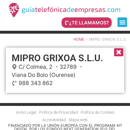
¿TE LLAMAMOS?
HOME
»
MIPRO GRIXOA S.L.U.
MIPRO GRIXOA S.L.U.
C/ Colmea, 2
- 32789 -
Viana Do Bolo
(Ourense)
988 343 862
Aviso Legal
Política de Privacidad
Política de Cookies
Accesibilidad
Mapa web
FINANCIADO POR LA UNIÓN EUROPEA CON EL PROGRAMA KIT
DIGITAL POR LOS FONDOS NEXT GENERATION (EU) DEL