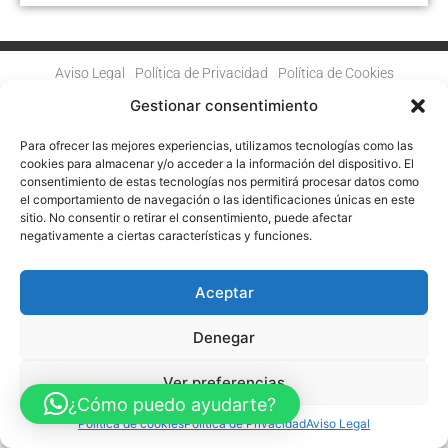
Aviso Legal
Política de Privacidad
Política de Cookies
Accesibilidad
Mapa web
Gestionar consentimiento
FINANCIADO POR LA UNIÓN EUROPEA CON EL PROGRAMA KIT
DIGITAL POR LOS FONDOS NEXT GENERATION (EU) DEL
MECANISMO DE RECUPERACIÓN Y RESILENCIA
Para ofrecer las mejores experiencias, utilizamos tecnologías como las
cookies para almacenar y/o acceder a la información del dispositivo. El
consentimiento de estas tecnologías nos permitirá procesar datos como
© Guia Telefónica de Empresas – Todos los derechos reservados.
el comportamiento de navegación o las identificaciones únicas en este
sitio. No consentir o retirar el consentimiento, puede afectar
negativamente a ciertas características y funciones.
Aceptar
Denegar
Ver preferencias
¿Cómo puedo ayudarte?
Política de cookies
Política de Privacidad
Aviso Legal