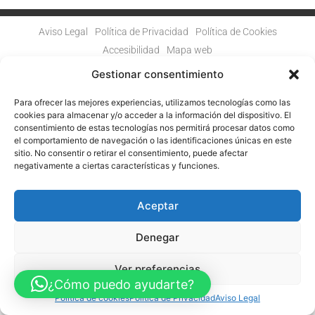
Aviso Legal
Política de Privacidad
Política de Cookies
Accesibilidad
Mapa web
FINANCIADO POR LA UNIÓN EUROPEA CON EL PROGRAMA KIT
DIGITAL POR LOS FONDOS NEXT GENERATION (EU) DEL
Gestionar consentimiento
MECANISMO DE RECUPERACIÓN Y RESILENCIA
Para ofrecer las mejores experiencias, utilizamos tecnologías como las
© Guia Telefónica de Empresas – Todos los derechos reservados.
cookies para almacenar y/o acceder a la información del dispositivo. El
consentimiento de estas tecnologías nos permitirá procesar datos como
el comportamiento de navegación o las identificaciones únicas en este
sitio. No consentir o retirar el consentimiento, puede afectar
negativamente a ciertas características y funciones.
Aceptar
Denegar
Ver preferencias
¿Cómo puedo ayudarte?
Política de cookies
Política de Privacidad
Aviso Legal