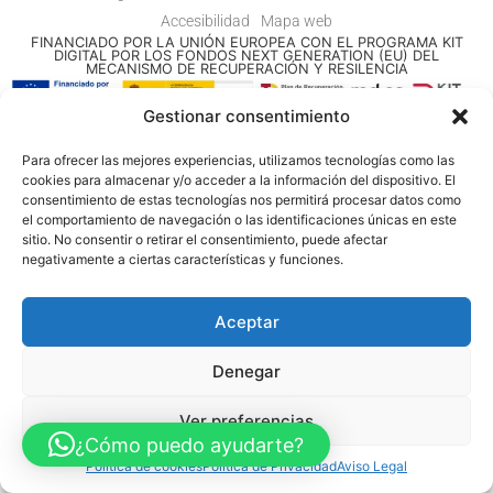
Accesibilidad
Mapa web
FINANCIADO POR LA UNIÓN EUROPEA CON EL PROGRAMA KIT
DIGITAL POR LOS FONDOS NEXT GENERATION (EU) DEL
MECANISMO DE RECUPERACIÓN Y RESILENCIA
Gestionar consentimiento
© Guia Telefónica de Empresas – Todos los derechos reservados.
Para ofrecer las mejores experiencias, utilizamos tecnologías como las
cookies para almacenar y/o acceder a la información del dispositivo. El
consentimiento de estas tecnologías nos permitirá procesar datos como
el comportamiento de navegación o las identificaciones únicas en este
sitio. No consentir o retirar el consentimiento, puede afectar
negativamente a ciertas características y funciones.
Aceptar
Denegar
Ver preferencias
¿Cómo puedo ayudarte?
Política de cookies
Política de Privacidad
Aviso Legal