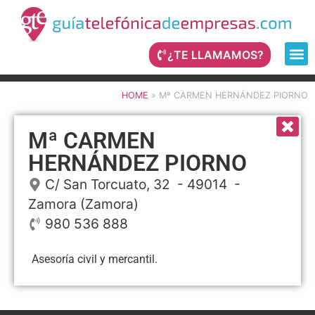
¿TE LLAMAMOS?
HOME
»
Mª CARMEN HERNÁNDEZ PIORNO
Mª CARMEN
HERNÁNDEZ PIORNO
C/ San Torcuato, 32
- 49014 -
Zamora
(Zamora)
980 536 888
Asesoría civil y mercantil.