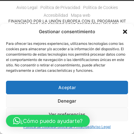
Aviso Legal
Política de Privacidad
Política de Cookies
Accesibilidad
Mapa web
FINANCIADO POR LA UNIÓN EUROPEA CON EL PROGRAMA KIT
DIGITAL POR LOS FONDOS NEXT GENERATION (EU) DEL
MECANISMO DE RECUPERACIÓN Y RESILENCIA
Gestionar consentimiento
© Guia Telefónica de Empresas – Todos los derechos reservados.
Para ofrecer las mejores experiencias, utilizamos tecnologías como las
cookies para almacenar y/o acceder a la información del dispositivo. El
consentimiento de estas tecnologías nos permitirá procesar datos como
el comportamiento de navegación o las identificaciones únicas en este
sitio. No consentir o retirar el consentimiento, puede afectar
negativamente a ciertas características y funciones.
Aceptar
Denegar
Ver preferencias
¿Cómo puedo ayudarte?
Política de cookies
Política de Privacidad
Aviso Legal