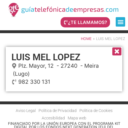
¿TE LLAMAMOS?
HOME
»
LUIS MEL LOPEZ
LUIS MEL LOPEZ
Plz. Mayor, 12
- 27240 -
Meira
(Lugo)
982 330 131
Aviso Legal
Política de Privacidad
Política de Cookies
Accesibilidad
Mapa web
FINANCIADO POR LA UNIÓN EUROPEA CON EL PROGRAMA KIT
DIGITAL POR LOS FONDOS NEXT GENERATION (EU) DEL