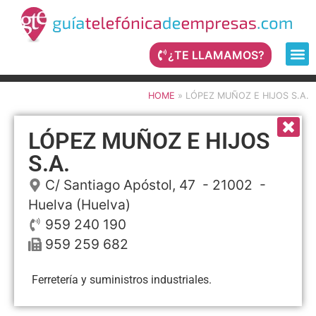
¿TE LLAMAMOS?
HOME
»
LÓPEZ MUÑOZ E HIJOS S.A.
LÓPEZ MUÑOZ E HIJOS
S.A.
C/ Santiago Apóstol, 47
- 21002 -
Huelva
(Huelva)
959 240 190
959 259 682
Ferretería y suministros industriales.