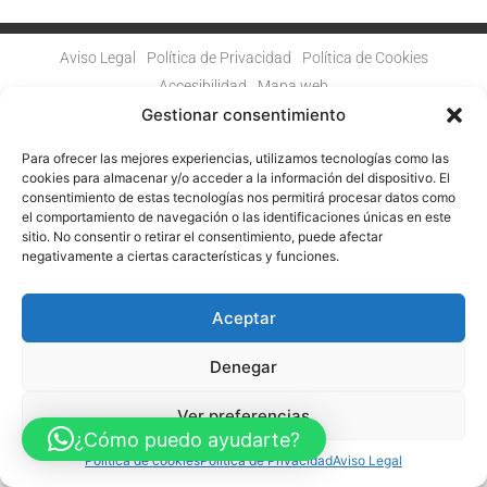
Aviso Legal
Política de Privacidad
Política de Cookies
Accesibilidad
Mapa web
FINANCIADO POR LA UNIÓN EUROPEA CON EL PROGRAMA KIT
Gestionar consentimiento
DIGITAL POR LOS FONDOS NEXT GENERATION (EU) DEL
MECANISMO DE RECUPERACIÓN Y RESILENCIA
Para ofrecer las mejores experiencias, utilizamos tecnologías como las
cookies para almacenar y/o acceder a la información del dispositivo. El
© Guia Telefónica de Empresas – Todos los derechos reservados.
consentimiento de estas tecnologías nos permitirá procesar datos como
el comportamiento de navegación o las identificaciones únicas en este
sitio. No consentir o retirar el consentimiento, puede afectar
negativamente a ciertas características y funciones.
Aceptar
Denegar
Ver preferencias
¿Cómo puedo ayudarte?
Política de cookies
Política de Privacidad
Aviso Legal