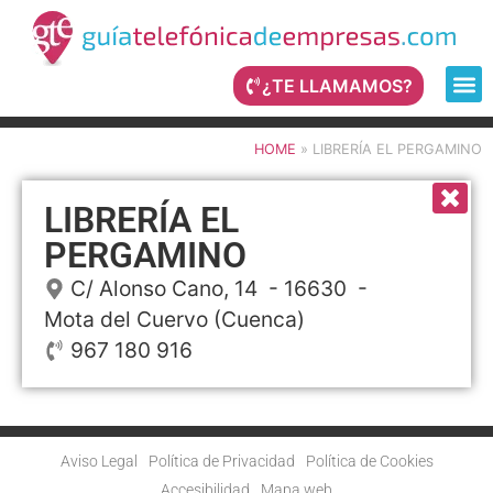
¿TE LLAMAMOS?
HOME
»
LIBRERÍA EL PERGAMINO
LIBRERÍA EL
PERGAMINO
C/ Alonso Cano, 14
- 16630 -
Mota del Cuervo
(Cuenca)
967 180 916
Aviso Legal
Política de Privacidad
Política de Cookies
Accesibilidad
Mapa web