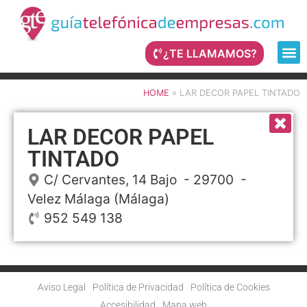
¿TE LLAMAMOS?
HOME
»
LAR DECOR PAPEL TINTADO
LAR DECOR PAPEL
TINTADO
C/ Cervantes, 14 Bajo
- 29700 -
Velez Málaga
(Málaga)
952 549 138
Aviso Legal
Política de Privacidad
Política de Cookies
Accesibilidad
Mapa web