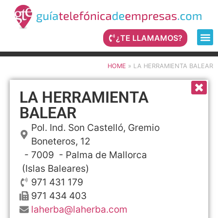
¿TE LLAMAMOS?
HOME
»
LA HERRAMIENTA BALEAR
LA HERRAMIENTA
BALEAR
Pol. Ind. Son Castelló, Gremio
Boneteros, 12
- 7009 -
Palma de Mallorca
(Islas Baleares)
971 431 179
971 434 403
laherba@laherba.com