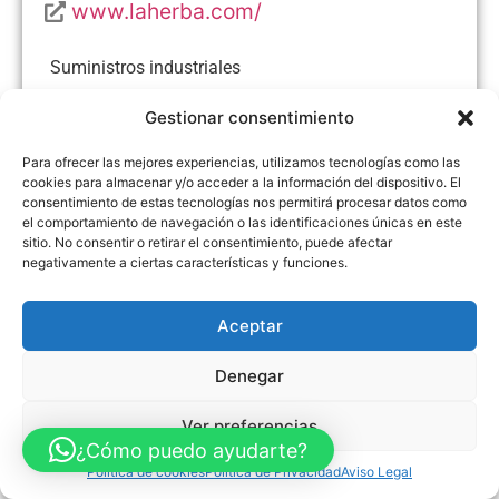
www.laherba.com/
Suministros industriales
Gestionar consentimiento
Para ofrecer las mejores experiencias, utilizamos tecnologías como las
cookies para almacenar y/o acceder a la información del dispositivo. El
Aviso Legal
Política de Privacidad
Política de Cookies
consentimiento de estas tecnologías nos permitirá procesar datos como
Accesibilidad
Mapa web
el comportamiento de navegación o las identificaciones únicas en este
FINANCIADO POR LA UNIÓN EUROPEA CON EL PROGRAMA KIT
sitio. No consentir o retirar el consentimiento, puede afectar
DIGITAL POR LOS FONDOS NEXT GENERATION (EU) DEL
MECANISMO DE RECUPERACIÓN Y RESILENCIA
negativamente a ciertas características y funciones.
© Guia Telefónica de Empresas – Todos los derechos reservados.
Aceptar
Denegar
Ver preferencias
¿Cómo puedo ayudarte?
Política de cookies
Política de Privacidad
Aviso Legal