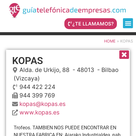
¿TE LLAMAMOS?
HOME
»
KOPAS
KOPAS
Alda. de Urkijo, 88
- 48013 -
Bilbao
(Vizcaya)
944 422 224
944 399 769
kopas@kopas.es
www.kopas.es
Trofeos. TAMBIEN NOS PUEDE ENCONTRAR EN
NUESTRA FABRICA EN: Aiarako Industrialdea, pab.