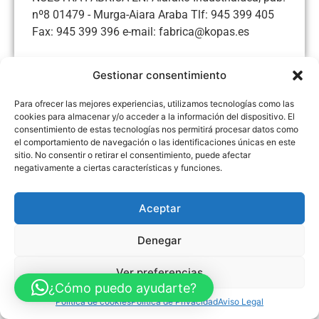
nº8 01479 - Murga-Aiara Araba Tlf: 945 399 405
Fax: 945 399 396 e-mail: fabrica@kopas.es
Gestionar consentimiento
Para ofrecer las mejores experiencias, utilizamos tecnologías como las
Aviso Legal
Política de Privacidad
Política de Cookies
cookies para almacenar y/o acceder a la información del dispositivo. El
Accesibilidad
Mapa web
consentimiento de estas tecnologías nos permitirá procesar datos como
FINANCIADO POR LA UNIÓN EUROPEA CON EL PROGRAMA KIT
el comportamiento de navegación o las identificaciones únicas en este
DIGITAL POR LOS FONDOS NEXT GENERATION (EU) DEL
sitio. No consentir o retirar el consentimiento, puede afectar
MECANISMO DE RECUPERACIÓN Y RESILENCIA
negativamente a ciertas características y funciones.
© Guia Telefónica de Empresas – Todos los derechos reservados.
Aceptar
Denegar
Ver preferencias
¿Cómo puedo ayudarte?
Política de cookies
Política de Privacidad
Aviso Legal