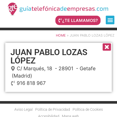
¿TE LLAMAMOS?
HOME
»
JUAN PABLO LOZAS LÓPEZ
JUAN PABLO LOZAS
LÓPEZ
C/ Marqués, 18
- 28901 -
Getafe
(Madrid)
916 818 967
Aviso Legal
Política de Privacidad
Política de Cookies
Accesibilidad
Mapa web