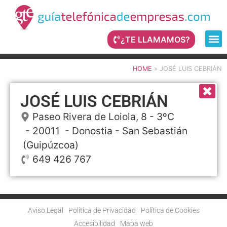
¿TE LLAMAMOS?
HOME
»
JOSÉ LUIS CEBRIÁN
JOSÉ LUIS CEBRIÁN
Paseo Rivera de Loiola, 8 - 3ºC
- 20011 -
Donostia - San Sebastián
(Guipúzcoa)
649 426 767
Aviso Legal
Política de Privacidad
Política de Cookies
Accesibilidad
Mapa web