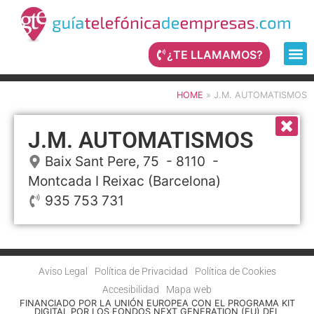
¿TE LLAMAMOS?
HOME
»
J.M. AUTOMATISMOS
J.M. AUTOMATISMOS
Baix Sant Pere, 75
- 8110 -
Montcada I Reixac
(Barcelona)
935 753 731
Aviso Legal
Política de Privacidad
Política de Cookies
Accesibilidad
Mapa web
FINANCIADO POR LA UNIÓN EUROPEA CON EL PROGRAMA KIT
DIGITAL POR LOS FONDOS NEXT GENERATION (EU) DEL