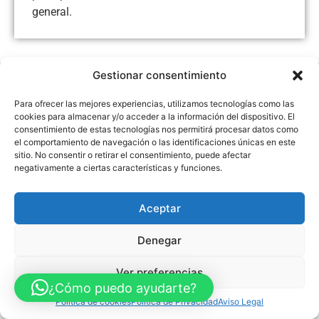
general.
Gestionar consentimiento
Aviso Legal
Política de Privacidad
Política de Cookies
Para ofrecer las mejores experiencias, utilizamos tecnologías como las
Accesibilidad
Mapa web
cookies para almacenar y/o acceder a la información del dispositivo. El
FINANCIADO POR LA UNIÓN EUROPEA CON EL PROGRAMA KIT
DIGITAL POR LOS FONDOS NEXT GENERATION (EU) DEL
consentimiento de estas tecnologías nos permitirá procesar datos como
MECANISMO DE RECUPERACIÓN Y RESILENCIA
el comportamiento de navegación o las identificaciones únicas en este
sitio. No consentir o retirar el consentimiento, puede afectar
negativamente a ciertas características y funciones.
© Guia Telefónica de Empresas – Todos los derechos reservados.
Aceptar
Denegar
Ver preferencias
¿Cómo puedo ayudarte?
Política de cookies
Política de Privacidad
Aviso Legal