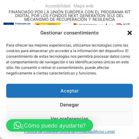
Accesibilidad
Mapa web
FINANCIADO POR LA UNIÓN EUROPEA CON EL PROGRAMA KIT
DIGITAL POR LOS FONDOS NEXT GENERATION (EU) DEL
MECANISMO DE RECUPERACIÓN Y RESILENCIA
Gestionar consentimiento
© Guia Telefónica de Empresas – Todos los derechos reservados.
Para ofrecer las mejores experiencias, utilizamos tecnologías como las
cookies para almacenar y/o acceder a la información del dispositivo. El
consentimiento de estas tecnologías nos permitirá procesar datos como
el comportamiento de navegación o las identificaciones únicas en este
sitio. No consentir o retirar el consentimiento, puede afectar
negativamente a ciertas características y funciones.
Aceptar
Denegar
Ver preferencias
¿Cómo puedo ayudarte?
Política de cookies
Política de Privacidad
Aviso Legal