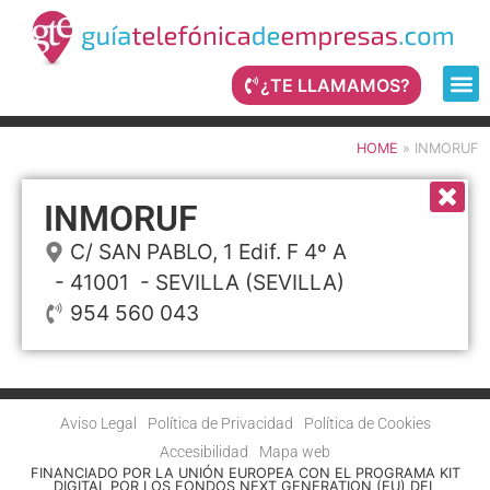
¿TE LLAMAMOS?
HOME
»
INMORUF
INMORUF
C/ SAN PABLO, 1 Edif. F 4º A
- 41001 -
SEVILLA
(SEVILLA)
954 560 043
Aviso Legal
Política de Privacidad
Política de Cookies
Accesibilidad
Mapa web
FINANCIADO POR LA UNIÓN EUROPEA CON EL PROGRAMA KIT
DIGITAL POR LOS FONDOS NEXT GENERATION (EU) DEL