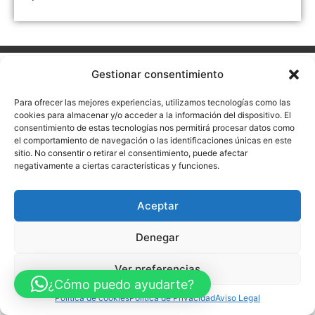
Aviso Legal
Política de Privacidad
Política de Cookies
Gestionar consentimiento
Accesibilidad
Mapa web
FINANCIADO POR LA UNIÓN EUROPEA CON EL PROGRAMA KIT
Para ofrecer las mejores experiencias, utilizamos tecnologías como las
DIGITAL POR LOS FONDOS NEXT GENERATION (EU) DEL
cookies para almacenar y/o acceder a la información del dispositivo. El
MECANISMO DE RECUPERACIÓN Y RESILENCIA
consentimiento de estas tecnologías nos permitirá procesar datos como
el comportamiento de navegación o las identificaciones únicas en este
© Guia Telefónica de Empresas – Todos los derechos reservados.
sitio. No consentir o retirar el consentimiento, puede afectar
negativamente a ciertas características y funciones.
Aceptar
Denegar
Ver preferencias
¿Cómo puedo ayudarte?
Política de cookies
Política de Privacidad
Aviso Legal