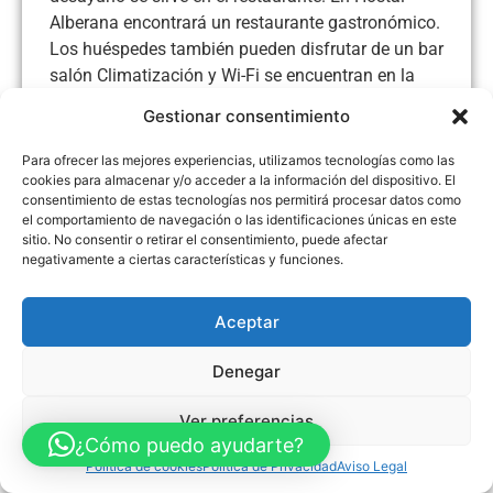
Alberana encontrará un restaurante gastronómico.
Los huéspedes también pueden disfrutar de un bar
salón Climatización y Wi-Fi se encuentran en la
habitación común. Esta propiedad incluye un patio
Gestionar consentimiento
y un bar Disponemos de 18 habitaciones y llega
internet a través de WIFI inalámbrico
Para ofrecer las mejores experiencias, utilizamos tecnologías como las
cookies para almacenar y/o acceder a la información del dispositivo. El
consentimiento de estas tecnologías nos permitirá procesar datos como
el comportamiento de navegación o las identificaciones únicas en este
sitio. No consentir o retirar el consentimiento, puede afectar
negativamente a ciertas características y funciones.
Aviso Legal
Política de Privacidad
Política de Cookies
Accesibilidad
Mapa web
Aceptar
FINANCIADO POR LA UNIÓN EUROPEA CON EL PROGRAMA KIT
DIGITAL POR LOS FONDOS NEXT GENERATION (EU) DEL
MECANISMO DE RECUPERACIÓN Y RESILENCIA
Denegar
© Guia Telefónica de Empresas – Todos los derechos reservados.
Ver preferencias
¿Cómo puedo ayudarte?
Política de cookies
Política de Privacidad
Aviso Legal