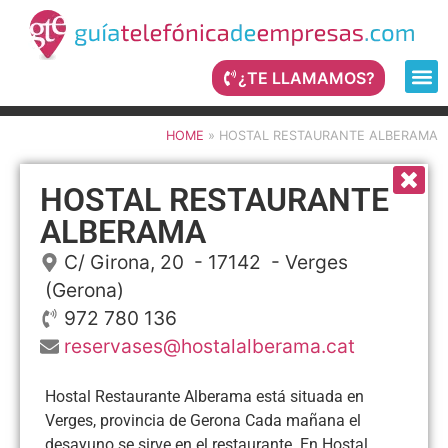
¿TE LLAMAMOS?
HOME
»
HOSTAL RESTAURANTE ALBERAMA
HOSTAL RESTAURANTE
ALBERAMA
C/ Girona, 20
- 17142 -
Verges
(Gerona)
972 780 136
reservases@hostalalberama.cat
Hostal Restaurante Alberama está situada en
Verges, provincia de Gerona Cada mañana el
desayuno se sirve en el restaurante. En Hostal