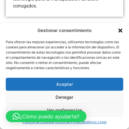
corrugados.
Gestionar consentimiento
Aviso Legal
Política de Privacidad
Política de Cookies
Para ofrecer las mejores experiencias, utilizamos tecnologías como las
Accesibilidad
Mapa web
cookies para almacenar y/o acceder a la información del dispositivo. El
FINANCIADO POR LA UNIÓN EUROPEA CON EL PROGRAMA KIT
consentimiento de estas tecnologías nos permitirá procesar datos como
DIGITAL POR LOS FONDOS NEXT GENERATION (EU) DEL
MECANISMO DE RECUPERACIÓN Y RESILENCIA
el comportamiento de navegación o las identificaciones únicas en este
sitio. No consentir o retirar el consentimiento, puede afectar
negativamente a ciertas características y funciones.
© Guia Telefónica de Empresas – Todos los derechos reservados.
Aceptar
Denegar
Ver preferencias
¿Cómo puedo ayudarte?
Política de cookies
Política de Privacidad
Aviso Legal