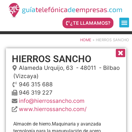
¿TE LLAMAMOS?
HOME
»
HIERROS SANCHO
HIERROS SANCHO
Alameda Urquijo, 63
- 48011 -
Bilbao
(Vizcaya)
946 315 688
946 319 227
info@hierrossancho.com
www.hierrossancho.com/
Almacén de hierro.Maquinaria y avanzada
tecnología para la manupulación de acero