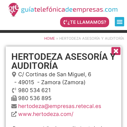
¿TE LLAMAMOS?
HOME
»
HERTODEZA ASESORÍA Y AUDITORÍA
HERTODEZA ASESORÍA Y
AUDITORÍA
C/ Cortinas de San Miguel, 6
- 49015 -
Zamora
(Zamora)
980 534 621
980 536 895
hertodeza@empresas.retecal.es
www.hertodeza.com/