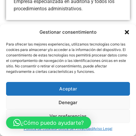
Empresa especializada en auditoria y todos los
procedimientos administrativos.
Gestionar consentimiento
Aviso Legal
Política de Privacidad
Política de Cookies
Para ofrecer las mejores experiencias, utilizamos tecnologías como las
Accesibilidad
Mapa web
cookies para almacenar y/o acceder a la información del dispositivo. El
FINANCIADO POR LA UNIÓN EUROPEA CON EL PROGRAMA KIT
consentimiento de estas tecnologías nos permitirá procesar datos como
DIGITAL POR LOS FONDOS NEXT GENERATION (EU) DEL
el comportamiento de navegación o las identificaciones únicas en este
MECANISMO DE RECUPERACIÓN Y RESILENCIA
sitio. No consentir o retirar el consentimiento, puede afectar
negativamente a ciertas características y funciones.
© Guia Telefónica de Empresas – Todos los derechos reservados.
Aceptar
Denegar
Ver preferencias
¿Cómo puedo ayudarte?
Política de cookies
Política de Privacidad
Aviso Legal