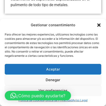
pulimento de todo tipo de metales.
Gestionar consentimiento
Aviso Legal
Política de Privacidad
Política de Cookies
Para ofrecer las mejores experiencias, utilizamos tecnologías como las
Accesibilidad
Mapa web
cookies para almacenar y/o acceder a la información del dispositivo. El
FINANCIADO POR LA UNIÓN EUROPEA CON EL PROGRAMA KIT
consentimiento de estas tecnologías nos permitirá procesar datos como
DIGITAL POR LOS FONDOS NEXT GENERATION (EU) DEL
MECANISMO DE RECUPERACIÓN Y RESILENCIA
el comportamiento de navegación o las identificaciones únicas en este
sitio. No consentir o retirar el consentimiento, puede afectar
negativamente a ciertas características y funciones.
© Guia Telefónica de Empresas – Todos los derechos reservados.
Aceptar
Denegar
Ver preferencias
¿Cómo puedo ayudarte?
Política de cookies
Política de Privacidad
Aviso Legal