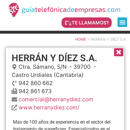
¿TE LLAMAMOS?
HOME
»
HERRÁN Y DÍEZ S.A.
HERRÁN Y DÍEZ S.A.
Ctra. Sámano, S/N
- 39700 -
Castro Urdiales
(Cantabria)
942 860 662
942 861 673
comercial@herranydiez.com
www.herranydiez.com/
Más de 100 años de experiencia en el sector del
tratamiento de superficies. Especializados en el