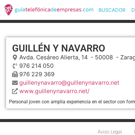
BUSCADOR
D
GUILLÉN Y NAVARRO
Avda. Cesáreo Alierta, 14
- 50008 -
Zara
976 214 050
976 229 369
guillenynavarro@guillenynavarro.net
www.guillenynavarro.net/
Personal joven con amplia experiencia en el sector con fo
Aviso Legal