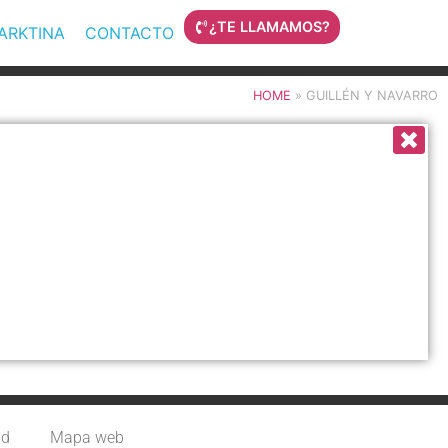
¿TE LLAMAMOS?
MARKTINA
CONTACTO
HOME
»
GUILLÉN Y NAVARRO
ad
Mapa web