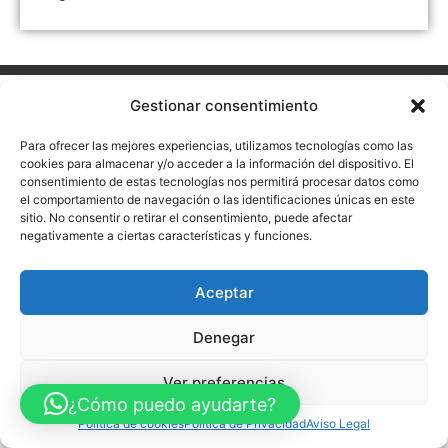
Aviso Legal
Política de Privacidad
Política de Cookies
Gestionar consentimiento
Accesibilidad
Mapa web
FINANCIADO POR LA UNIÓN EUROPEA CON EL PROGRAMA KIT
Para ofrecer las mejores experiencias, utilizamos tecnologías como las
DIGITAL POR LOS FONDOS NEXT GENERATION (EU) DEL
cookies para almacenar y/o acceder a la información del dispositivo. El
MECANISMO DE RECUPERACIÓN Y RESILENCIA
consentimiento de estas tecnologías nos permitirá procesar datos como
el comportamiento de navegación o las identificaciones únicas en este
© Guia Telefónica de Empresas – Todos los derechos reservados.
sitio. No consentir o retirar el consentimiento, puede afectar
negativamente a ciertas características y funciones.
Aceptar
Denegar
Ver preferencias
¿Cómo puedo ayudarte?
Política de cookies
Política de Privacidad
Aviso Legal