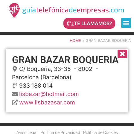
¿TE LLAMAMOS?
HOME
»
GRAN BAZAR BOQUERIA
GRAN BAZAR BOQUERIA
C/ Boqueria, 33-35
- 8002 -
Barcelona
(Barcelona)
933 188 014
lisbazar@hotmail.com
www.lisbazasar.com
Aviso Legal
Política de Privacidad
Política de Cookies