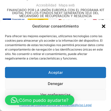
Accesibilidad
Mapa web
FINANCIADO POR LA UNIÓN EUROPEA CON EL PROGRAMA KIT
DIGITAL POR LOS FONDOS NEXT GENERATION (EU) DEL
MECANISMO DE RECUPERACIÓN Y RESILENCIA
Gestionar consentimiento
© Guia Telefónica de Empresas – Todos los derechos reservados.
Para ofrecer las mejores experiencias, utilizamos tecnologías como las
cookies para almacenar y/o acceder a la información del dispositivo. El
consentimiento de estas tecnologías nos permitirá procesar datos como
el comportamiento de navegación o las identificaciones únicas en este
sitio. No consentir o retirar el consentimiento, puede afectar
negativamente a ciertas características y funciones.
Aceptar
Denegar
Ver preferencias
¿Cómo puedo ayudarte?
Política de cookies
Política de Privacidad
Aviso Legal