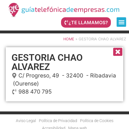
¿TE LLAMAMOS?
HOME
»
GESTORIA CHAO ALVAREZ
GESTORIA CHAO
ALVAREZ
C/ Progreso, 49
- 32400 -
Ribadavia
(Ourense)
988 470 795
Aviso Legal
Política de Privacidad
Política de Cookies
Accesibilidad
Mapa web