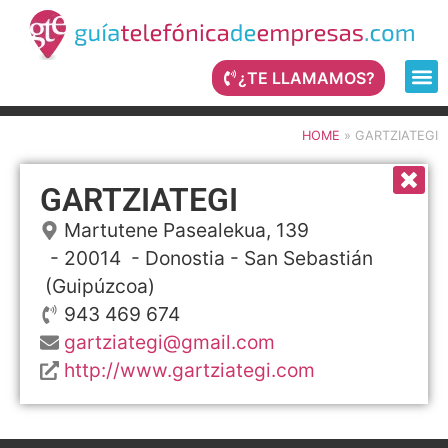
¿TE LLAMAMOS?
HOME
»
GARTZIATEGI
GARTZIATEGI
Martutene Pasealekua, 139
- 20014 -
Donostia - San Sebastián
(Guipúzcoa)
943 469 674
gartziategi@gmail.com
http://www.gartziategi.com