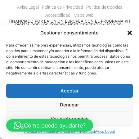
Aviso Legal
Política de Privacidad
Política de Cookies
Accesibilidad
Mapa web
FINANCIADO POR LA UNIÓN EUROPEA CON EL PROGRAMA KIT
DIGITAL POR LOS FONDOS NEXT GENERATION (EU) DEL
MECANISMO DE RECUPERACIÓN Y RESILENCIA
Gestionar consentimiento
© Guia Telefónica de Empresas – Todos los derechos reservados.
Para ofrecer las mejores experiencias, utilizamos tecnologías como las
cookies para almacenar y/o acceder a la información del dispositivo. El
consentimiento de estas tecnologías nos permitirá procesar datos como
el comportamiento de navegación o las identificaciones únicas en este
sitio. No consentir o retirar el consentimiento, puede afectar
negativamente a ciertas características y funciones.
Aceptar
Denegar
Ver preferencias
¿Cómo puedo ayudarte?
Política de cookies
Política de Privacidad
Aviso Legal