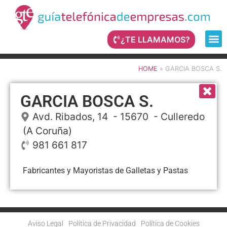
¿TE LLAMAMOS?
HOME
»
GARCIA BOSCA S.
GARCIA BOSCA S.
Avd. Ribados, 14
- 15670 -
Culleredo
(A Coruña)
981 661 817
Fabricantes y Mayoristas de Galletas y Pastas
Aviso Legal
Política de Privacidad
Política de Cookies