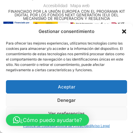
Accesibilidad
Mapa web
FINANCIADO POR LA UNIÓN EUROPEA CON EL PROGRAMA KIT
DIGITAL POR LOS FONDOS NEXT GENERATION (EU) DEL
MECANISMO DE RECUPERACIÓN Y RESILENCIA
Gestionar consentimiento
© Guia Telefónica de Empresas – Todos los derechos reservados.
Para ofrecer las mejores experiencias, utilizamos tecnologías como las
cookies para almacenar y/o acceder a la información del dispositivo. El
consentimiento de estas tecnologías nos permitirá procesar datos como
el comportamiento de navegación o las identificaciones únicas en este
sitio. No consentir o retirar el consentimiento, puede afectar
negativamente a ciertas características y funciones.
Aceptar
Denegar
Ver preferencias
¿Cómo puedo ayudarte?
Política de cookies
Política de Privacidad
Aviso Legal