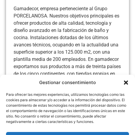
Gamadecor, empresa perteneciente al Grupo
PORCELANOSA. Nuestros objetivos principales es
ofrecer productos de alta calidad, tecnología y
diseño avanzado en la fabricación de baño y
cocina. Instalaciones dotadas de los últimos
avances técnicos, ocupando en la actualidad una
superficie superior a los 125.000 m2, con una
plantilla media de 200 empleados. En gamadecor
exportamos sus productos a más de treinta países
de los cinco continentes, con tiendas propias en
España, Francia, Reino Unido, Estados Unidos,
Gestionar consentimiento
Italia, Portugal y Alemanía, contando con más de
Para ofrecer las mejores experiencias, utilizamos tecnologías como las
cien distribuidores independientes. Puede
cookies para almacenar y/o acceder a la información del dispositivo. El
encontrarnos en C/ Villareal Puebla de Arenoso CV
consentimiento de estas tecnologías nos permitirá procesar datos como
20, km. 1,7
el comportamiento de navegación o las identificaciones únicas en este
sitio. No consentir o retirar el consentimiento, puede afectar
negativamente a ciertas características y funciones.