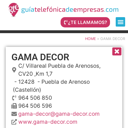
¿TE LLAMAMOS?
HOME
»
GAMA DECOR
GAMA DECOR
C/ Villareal Puebla de Arenosos,
CV20 ,Km 1,7
- 12428 -
Puebla de Arenoso
(Castellón)
964 506 850
964 506 596
gama-decor@gama-decor.com
www.gama-decor.com