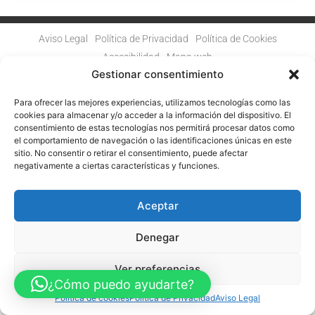
Aviso Legal
Política de Privacidad
Política de Cookies
Accesibilidad
Mapa web
FINANCIADO POR LA UNIÓN EUROPEA CON EL PROGRAMA KIT
Gestionar consentimiento
DIGITAL POR LOS FONDOS NEXT GENERATION (EU) DEL
MECANISMO DE RECUPERACIÓN Y RESILENCIA
Para ofrecer las mejores experiencias, utilizamos tecnologías como las
cookies para almacenar y/o acceder a la información del dispositivo. El
© Guia Telefónica de Empresas – Todos los derechos reservados.
consentimiento de estas tecnologías nos permitirá procesar datos como
el comportamiento de navegación o las identificaciones únicas en este
sitio. No consentir o retirar el consentimiento, puede afectar
negativamente a ciertas características y funciones.
Aceptar
Denegar
Ver preferencias
¿Cómo puedo ayudarte?
Política de cookies
Política de Privacidad
Aviso Legal