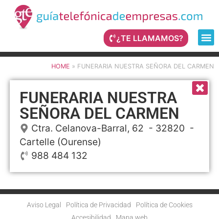
¿TE LLAMAMOS?
HOME
»
FUNERARIA NUESTRA SEÑORA DEL CARMEN
FUNERARIA NUESTRA
SEÑORA DEL CARMEN
Ctra. Celanova-Barral, 62
- 32820 -
Cartelle
(Ourense)
988 484 132
Aviso Legal
Política de Privacidad
Política de Cookies
Accesibilidad
Mapa web