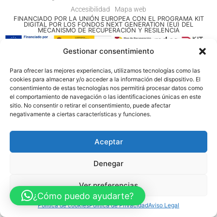
Accesibilidad
Mapa web
FINANCIADO POR LA UNIÓN EUROPEA CON EL PROGRAMA KIT
DIGITAL POR LOS FONDOS NEXT GENERATION (EU) DEL
MECANISMO DE RECUPERACIÓN Y RESILENCIA
Gestionar consentimiento
© Guia Telefónica de Empresas – Todos los derechos reservados.
Para ofrecer las mejores experiencias, utilizamos tecnologías como las
cookies para almacenar y/o acceder a la información del dispositivo. El
consentimiento de estas tecnologías nos permitirá procesar datos como
el comportamiento de navegación o las identificaciones únicas en este
sitio. No consentir o retirar el consentimiento, puede afectar
negativamente a ciertas características y funciones.
Aceptar
Denegar
Ver preferencias
¿Cómo puedo ayudarte?
Política de cookies
Política de Privacidad
Aviso Legal