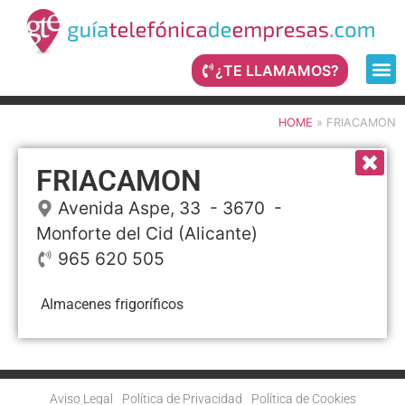
¿TE LLAMAMOS?
HOME
»
FRIACAMON
FRIACAMON
Avenida Aspe, 33
- 3670 -
Monforte del Cid
(Alicante)
965 620 505
Almacenes frigoríficos
Aviso Legal
Política de Privacidad
Política de Cookies