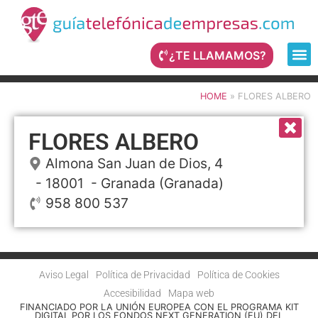
¿TE LLAMAMOS?
HOME
»
FLORES ALBERO
FLORES ALBERO
Almona San Juan de Dios, 4
- 18001 -
Granada
(Granada)
958 800 537
Aviso Legal
Política de Privacidad
Política de Cookies
Accesibilidad
Mapa web
FINANCIADO POR LA UNIÓN EUROPEA CON EL PROGRAMA KIT
DIGITAL POR LOS FONDOS NEXT GENERATION (EU) DEL