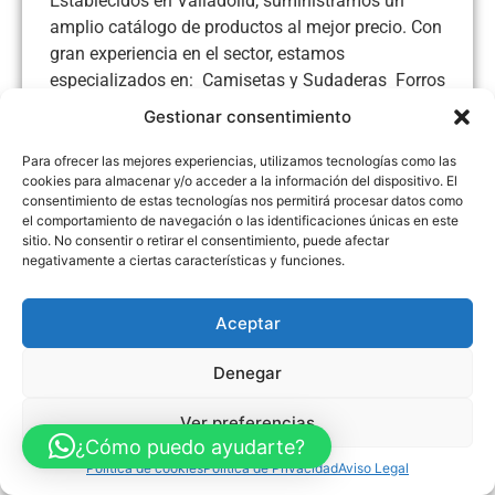
Establecidos en Valladolid, suministramos un
amplio catálogo de productos al mejor precio. Con
gran experiencia en el sector, estamos
especializados en:  Camisetas y Sudaderas  Forros
Polares y Polos  Gorras
Gestionar consentimiento
Para ofrecer las mejores experiencias, utilizamos tecnologías como las
cookies para almacenar y/o acceder a la información del dispositivo. El
consentimiento de estas tecnologías nos permitirá procesar datos como
el comportamiento de navegación o las identificaciones únicas en este
Aviso Legal
Política de Privacidad
Política de Cookies
sitio. No consentir o retirar el consentimiento, puede afectar
Accesibilidad
Mapa web
negativamente a ciertas características y funciones.
FINANCIADO POR LA UNIÓN EUROPEA CON EL PROGRAMA KIT
DIGITAL POR LOS FONDOS NEXT GENERATION (EU) DEL
MECANISMO DE RECUPERACIÓN Y RESILENCIA
Aceptar
© Guia Telefónica de Empresas – Todos los derechos reservados.
Denegar
Ver preferencias
¿Cómo puedo ayudarte?
Política de cookies
Política de Privacidad
Aviso Legal