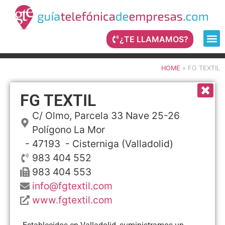
¿TE LLAMAMOS?
HOME
»
FG TEXTIL
FG TEXTIL
C/ Olmo, Parcela 33 Nave 25-26
Polígono La Mor
- 47193 -
Cisterniga
(Valladolid)
983 404 552
983 404 553
info@fgtextil.com
www.fgtextil.com