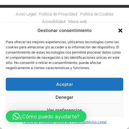
Aviso Legal
Política de Privacidad
Política de Cookies
Accesibilidad
Mapa web
FINANCIADO POR LA UNIÓN EUROPEA CON EL PROGRAMA KIT
Gestionar consentimiento
DIGITAL POR LOS FONDOS NEXT GENERATION (EU) DEL
MECANISMO DE RECUPERACIÓN Y RESILENCIA
Para ofrecer las mejores experiencias, utilizamos tecnologías como las
cookies para almacenar y/o acceder a la información del dispositivo. El
© Guia Telefónica de Empresas – Todos los derechos reservados.
consentimiento de estas tecnologías nos permitirá procesar datos como
el comportamiento de navegación o las identificaciones únicas en este
sitio. No consentir o retirar el consentimiento, puede afectar
negativamente a ciertas características y funciones.
Aceptar
Denegar
Ver preferencias
¿Cómo puedo ayudarte?
Política de cookies
Política de Privacidad
Aviso Legal