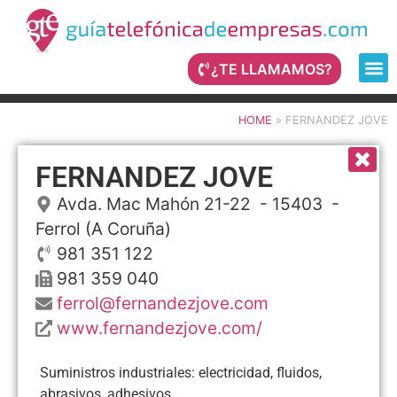
¿TE LLAMAMOS?
HOME
»
FERNANDEZ JOVE
FERNANDEZ JOVE
Avda. Mac Mahón 21-22
- 15403 -
Ferrol
(A Coruña)
981 351 122
981 359 040
ferrol@fernandezjove.com
www.fernandezjove.com/
Suministros industriales: electricidad, fluidos,
abrasivos, adhesivos...