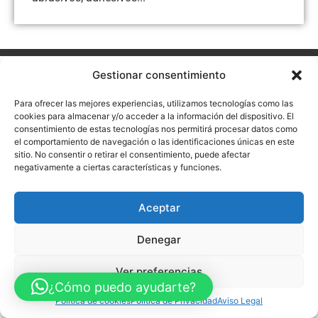
Aviso Legal
Política de Privacidad
Política de Cookies
Gestionar consentimiento
Accesibilidad
Mapa web
Para ofrecer las mejores experiencias, utilizamos tecnologías como las
FINANCIADO POR LA UNIÓN EUROPEA CON EL PROGRAMA KIT
DIGITAL POR LOS FONDOS NEXT GENERATION (EU) DEL
cookies para almacenar y/o acceder a la información del dispositivo. El
MECANISMO DE RECUPERACIÓN Y RESILENCIA
consentimiento de estas tecnologías nos permitirá procesar datos como
el comportamiento de navegación o las identificaciones únicas en este
© Guia Telefónica de Empresas – Todos los derechos reservados.
sitio. No consentir o retirar el consentimiento, puede afectar
negativamente a ciertas características y funciones.
Aceptar
Denegar
Ver preferencias
¿Cómo puedo ayudarte?
Política de cookies
Política de Privacidad
Aviso Legal