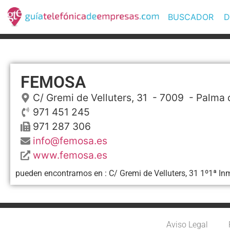
BUSCADOR
D
FEMOSA
C/ Gremi de Velluters, 31
- 7009 -
Palma 
971 451 245
971 287 306
info@femosa.es
www.femosa.es
pueden encontrarnos en : C/ Gremi de Velluters, 31 1º1ª In
Aviso Legal