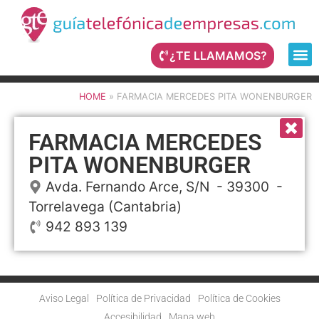
¿TE LLAMAMOS?
HOME
»
FARMACIA MERCEDES PITA WONENBURGER
FARMACIA MERCEDES
PITA WONENBURGER
Avda. Fernando Arce, S/N
- 39300 -
Torrelavega
(Cantabria)
942 893 139
Aviso Legal
Política de Privacidad
Política de Cookies
Accesibilidad
Mapa web