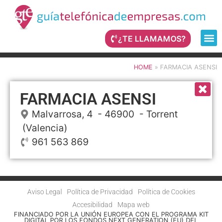
¿TE LLAMAMOS?
HOME
»
FARMACIA ASENSI
FARMACIA ASENSI
Malvarrosa, 4
- 46900 -
Torrent
(Valencia)
961 563 869
Aviso Legal
Política de Privacidad
Política de Cookies
Accesibilidad
Mapa web
FINANCIADO POR LA UNIÓN EUROPEA CON EL PROGRAMA KIT
DIGITAL POR LOS FONDOS NEXT GENERATION (EU) DEL