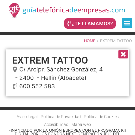
¿TE LLAMAMOS?
HOME
»
EXTREM TATTOO
EXTREM TATTOO
C/ Arcipr. Sánchez González, 4
- 2400 -
Hellin
(Albacete)
600 552 583
Aviso Legal
Política de Privacidad
Política de Cookies
Accesibilidad
Mapa web
FINANCIADO POR LA UNIÓN EUROPEA CON EL PROGRAMA KIT
DIGITAL POR LOS FONDOS NEXT GENERATION (EU) DEL