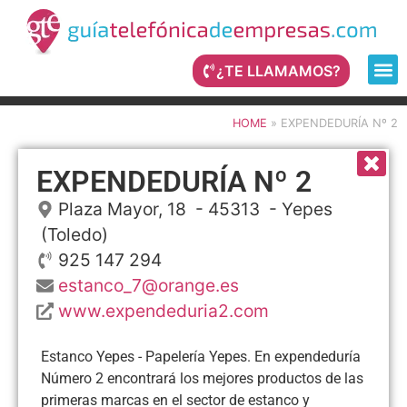
¿TE LLAMAMOS?
HOME
»
EXPENDEDURÍA Nº 2
EXPENDEDURÍA Nº 2
Plaza Mayor, 18
- 45313 -
Yepes
(Toledo)
925 147 294
estanco_7@orange.es
www.expendeduria2.com
Estanco Yepes - Papelería Yepes. En expendeduría
Número 2 encontrará los mejores productos de las
primeras marcas en el sector de estanco y