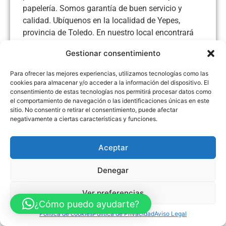
papelería. Somos garantía de buen servicio y
calidad. Ubíquenos en la localidad de Yepes,
provincia de Toledo. En nuestro local encontrará
todo lo que busca para satisfacer sus
Gestionar consentimiento
necesidades. Le ofrecemos atención
personalizada. Visítenos ya, estaremos
Para ofrecer las mejores experiencias, utilizamos tecnologías como las
encantados de atenderle.
cookies para almacenar y/o acceder a la información del dispositivo. El
consentimiento de estas tecnologías nos permitirá procesar datos como
el comportamiento de navegación o las identificaciones únicas en este
sitio. No consentir o retirar el consentimiento, puede afectar
negativamente a ciertas características y funciones.
Aviso Legal
Política de Privacidad
Política de Cookies
Aceptar
Accesibilidad
Mapa web
FINANCIADO POR LA UNIÓN EUROPEA CON EL PROGRAMA KIT
DIGITAL POR LOS FONDOS NEXT GENERATION (EU) DEL
MECANISMO DE RECUPERACIÓN Y RESILENCIA
Denegar
© Guia Telefónica de Empresas – Todos los derechos reservados.
Ver preferencias
¿Cómo puedo ayudarte?
Política de cookies
Política de Privacidad
Aviso Legal